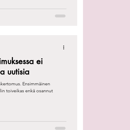
kimuksessa ei
a uutisia
aiskertomus. Ensimmäinen
Olin toiveikas enkä osannut