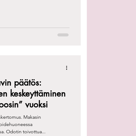
vin päätös:
en keskeyttäminen
osin” vuoksi
iskertomus. Makasin
npidehuoneessa
a. Odotin toivottua...