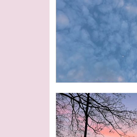
asiantuntijan puheenvuoro
vert
toistuvat menetykset
harmaa di
lapsen suru
vastasyntyneen men
teatteriarvio
menetys monikkor