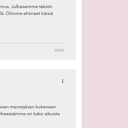
tomus. Julkaisemme tekstin
ärsiä
kaisen menetyksen kokeneen
erheessämme on kaksi aikuista