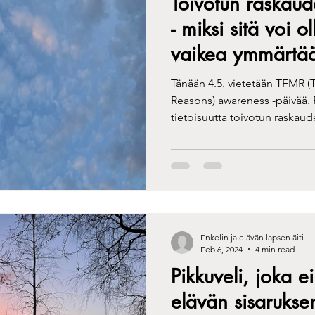
Toivotun raskau
aiskertomus
parisuhde
raskaus menetyksen jälkeen
- miksi sitä voi o
vaikea ymmärtä
agnoosi
läheisen kertomus
uusperhe
seksuaalisuus
Tänään 4.5. vietetään TFMR (
Reasons) awareness -päivää. P
tietoisuutta toivotun raskaud
etys
hematooma
sekundäärinen lapsettomuus
suru
syitä, jotka voivat olla toiv
taustalla sekä erityisesti nost
raskauden keskeytys on sama
askaudessa
vertaistuki
Tähti ry:n toiminta
teemapäiv
muutkin raskaudenaikaiset m
johdosta ajattelimme kirjoitt
keskeyttämisestä sekä
Enkelin ja elävän lapsen äiti
Feb 6, 2024
4 min read
Pikkuveli, joka e
elävän sisarukse