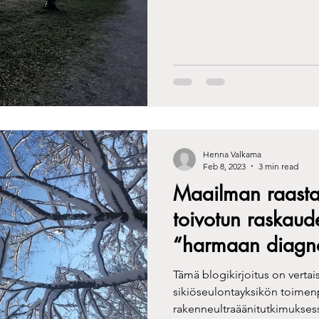
Henna Valkama
Feb 8, 2023
3 min read
Maailman raasta
toivotun raskaud
“harmaan diagno
Tämä blogikirjoitus on verta
sikiöseulontayksikön toime
rakenneultraäänitutkimuksess