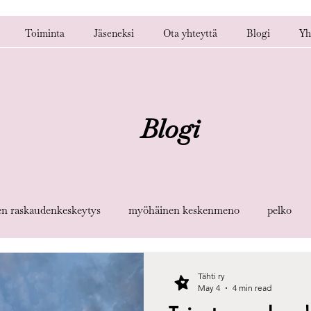
Toiminta
Jäseneksi
Ota yhteyttä
Blogi
Yh
Blogi
en raskaudenkeskeytys
myöhäinen keskenmeno
pelko
keytynyt keskenmeno
hyperemeesi
geneettinen raskaude
Tähti ry
May 4
4 min read