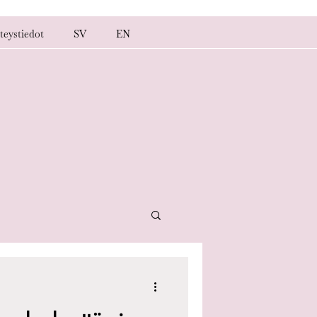
teystiedot
SV
EN
nkeskeytys