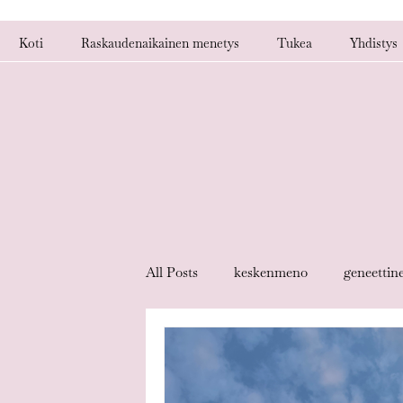
Koti
Raskaudenaikainen menetys
Tukea
Yhdistys
All Posts
keskenmeno
geneettin
alkuraskauden keskenmeno
kes