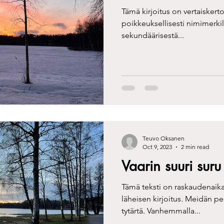
Tämä kirjoitus on vertaisker
poikkeuksellisesti nimimerkillä. Olimme ehtineet k
sekundäärisestä...
Teuvo Oksanen
Oct 9, 2023
2 min read
Vaarin suuri suru
Tämä teksti on raskaudenai
läheisen kirjoitus. Meidän p
tytärtä. Vanhemmalla...