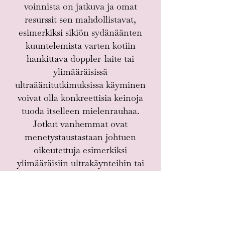
voinnista on jatkuva ja omat
resurssit sen mahdollistavat,
esimerkiksi sikiön sydänäänten
kuuntelemista varten kotiin
hankittava doppler-laite tai
ylimääräisissä
ultraäänitutkimuksissa käyminen
voivat olla konkreettisia keinoja
tuoda itselleen mielenrauhaa.
Jotkut vanhemmat ovat
menetystaustastaan johtuen
oikeutettuja esimerkiksi
ylimääräisiin ultrakäynteihin tai
muuhun erityisseurantaan, mutta
tämä on tapauskohtaista.
On myös täysin normaalia, jos