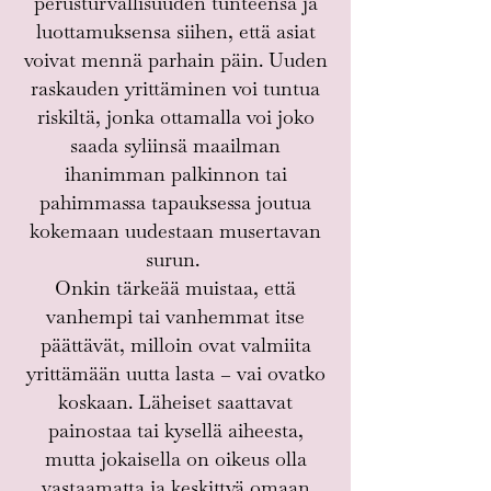
perusturvallisuuden tunteensa ja
luottamuksensa siihen, että asiat
voivat mennä parhain päin. Uuden
raskauden yrittäminen voi tuntua
riskiltä, jonka ottamalla voi joko
saada syliinsä maailman
ihanimman palkinnon tai
pahimmassa tapauksessa joutua
kokemaan uudestaan musertavan
surun.
Onkin tärkeää muistaa, että
vanhempi tai vanhemmat itse
päättävät, milloin ovat valmiita
yrittämään uutta lasta – vai ovatko
koskaan. Läheiset saattavat
painostaa tai kysellä aiheesta,
mutta jokaisella on oikeus olla
vastaamatta ja keskittyä omaan