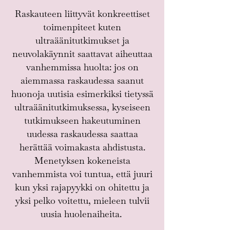
Raskauteen liittyvät konkreettiset
toimenpiteet kuten
ultraäänitutkimukset ja
neuvolakäynnit saattavat aiheuttaa
vanhemmissa huolta: jos on
aiemmassa raskaudessa saanut
huonoja uutisia esimerkiksi tietyssä
ultraäänitutkimuksessa, kyseiseen
tutkimukseen hakeutuminen
uudessa raskaudessa saattaa
herättää voimakasta ahdistusta.
Menetyksen kokeneista
vanhemmista voi tuntua, että juuri
kun yksi rajapyykki on ohitettu ja
yksi pelko voitettu, mieleen tulvii
uusia huolenaiheita.