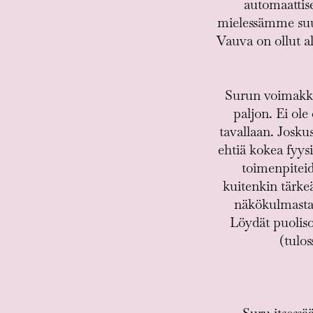
automaattise
mielessämme suur
Vauva on ollut al
Surun voimakkuu
paljon. Ei ole
tavallaan. Josk
ehtiä kokea fyys
toimenpitei
kuitenkin tärke
näkökulmastaan
Löydät puoliso
(tulo