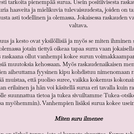
sti tarkoita pienempää surua. Usein positiivisesta raska
ia haaveita ja mielikuvia tulevaisuudesta, joiden on ta
usta asti todellinen ja olemassa. Jokaisessa raskauden 
valtava.
s ja kesto ovat yksilöllisiä ja myös se miten ihminen s
 olemassa jotain tiettyä oikeaa tapaa surra vaan jokaisel
us raskaana ollut vanhempi kokee surun voimakkaampan
isiä muutoksia kehossaan. Myös raskaudenaikaisen menet
den aiheuttama fyysinen kipu kohdistuu nimenomaan r
ää muistaa, että puoliso suree, vaikka kokemus kokonai
 erilainen ja hän voi käsitellä surua eri tavalla kuin 
lle suunnattua tietoa ja tukea sivuiltamme Tukea-otsiko
ssa myöhemmin). Vanhempien lisäksi surua kokee usein 
Miten suru ilmenee