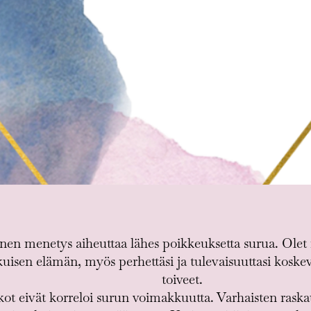
en menetys aiheuttaa lähes poikkeuksetta surua. Olet me
uisen elämän, myös perhettäsi ja tulevaisuuttasi koske
toiveet.
kot eivät korreloi surun voimakkuutta. Varhaisten rask