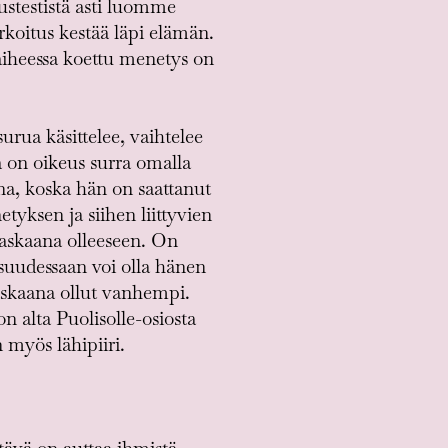
ustestistä asti luomme
rkoitus kestää läpi elämän.
vaiheessa koettu menetys on
urua käsittelee, vaihtelee
la on oikeus surra omalla
a, koska hän on saattanut
yksen ja siihen liittyvien
askaana olleeseen. On
suudessaan voi olla hänen
raskaana ollut vanhempi.
n alta Puolisolle-osiosta
myös lähipiiri.