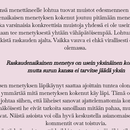
nsä menettäneelle lohtua tuovat muistot edesmenneen l
denaikaisen menetyksen kokenut joutuu pitämään menet
ka varsinaisia konkreettisia muistoja yhdessä ei ole use
kaan tee menetyksestä yhtään vähäpätöisempää. Lohtua 
kistä raskauden ajalta. Vaikka vauva ei ehkä virallisesti
olemassa.
Raskaudenaikainen menetys on usein yksinäinen k
mutta surun kanssa ei tarvitse jäädä yksin
en menetyksen läpikäynyt saattaa ajoittain tuntea olons
ea ymmärtää mitä menetyksen kokenut käy läpi. Tämä 
 johtaa siihen, että läheiset sanovat ajattelemattomia k
äköisesti he eivät tarkoita sanoillaan mitään pahaa, mut
avat. Näistä asioista voi olla hyvä keskustella asianomai
kommentit ovat toistuvia.