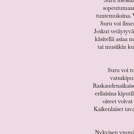
Suru itsessä
sopeutumaan 
tuntemuksina. V
Suru voi ilme
Jotkut vetäytyvät
käsitellä asiaa 
tai musiikin ku
Suru voi t
vatsakipu
Raskaudenaikaise
erilaisina kiput
oireet voivat
Kaikenlaiset tav
Nykyisen ymmärr