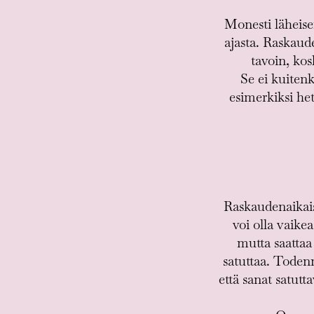
Monesti läheise
ajasta. Raskau
tavoin, kos
Se ei kuiten
esimerkiksi het
Raskaudenaikais
voi olla vaik
mutta saattaa
satuttaa. Todenn
että sanat satutt