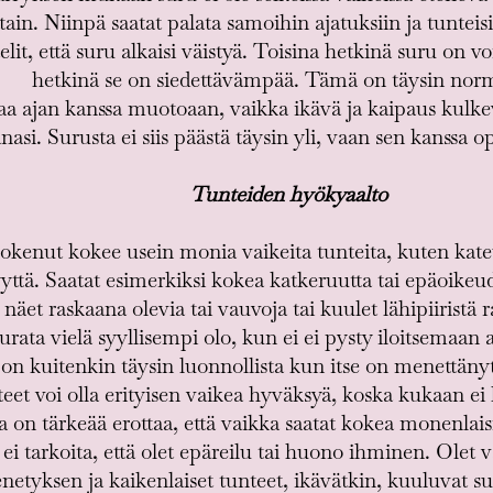
ttain. Niinpä saatat palata samoihin ajatuksiin ja tuntei
telit, että suru alkaisi väistyä. Toisina hetkinä suru on
hetkinä se on siedettävämpää. Tämä on täysin norm
 ajan kanssa muotoaan, vaikka ikävä ja kaipaus kulkeva
asi. Surusta ei siis päästä täysin yli, vaan sen kanssa 
Tunteiden hyökyaalto
kenut kokee usein monia vaikeita tunteita, kuten kateu
syyttä. Saatat esimerkiksi kokea katkeruutta tai epäoik
näet raskaana olevia tai vauvoja tai kuulet lähipiiristä 
urata vielä syyllisempi olo, kun ei ei pysty iloitsemaan 
on kuitenkin täysin luonnollista kun itse on menettänyt
et voi olla erityisen vaikea hyväksyä, koska kukaan ei h
sa on tärkeää erottaa, että vaikka saatat kokea monenlais
 ei tarkoita, että olet epäreilu tai huono ihminen. Olet
etyksen ja kaikenlaiset tunteet, ikävätkin, kuuluvat su