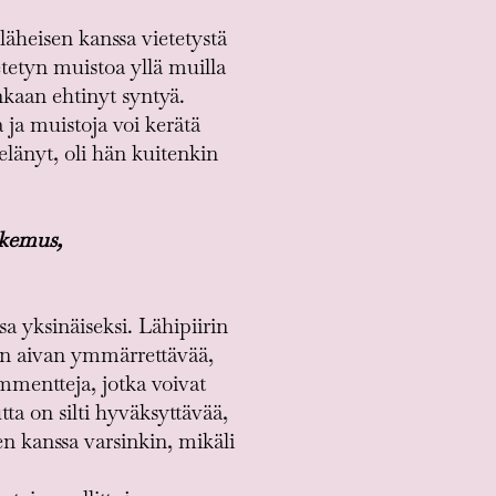
äheisen kanssa vietetystä
etyn muistoa yllä muilla
inkaan ehtinyt syntyä.
ja muistoja voi kerätä
 elänyt, oli hän kuitenkin
okemus,
a yksinäiseksi. Lähipiirin
on aivan ymmärrettävää,
ommentteja, jotka voivat
ta on silti hyväksyttävää,
sen kanssa varsinkin, mikäli