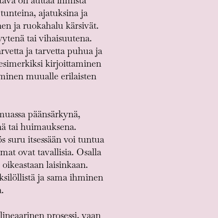
tävä on auttaa ihmistä
unteina, ajatuksina ja
en ja ruokahalu kärsivät.
ytenä tai vihaisuutena.
arvetta ja tarvetta puhua ja
 esimerkiksi kirjoittaminen
täminen muualle erilaisten
 muassa päänsärkynä,
nä tai huimauksena.
s suru itsessään voi tuntua
mat ovat tavallisia. Osalla
e oikeastaan laisinkaan.
silöllistä ja sama ihminen
.
ineaarinen prosessi, vaan