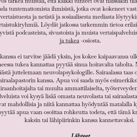
 tärkeä muistaa, että kaikki tunteet ovat näissäkin tilant
ada tuntemattomista ihmisistä, jotka ovat kokeneet vast
rtaistuesta ja netistä ja sosiaalisesta mediasta löytyyki
vertaistukiryhmiä. Löydät jatkossa tarkemmin tietoa erila
tyvistä podcasteista, sivustoista ja muista vertaispalvel
ja tukea
-osiosta.
kanssa ei tarvitse jäädä yksin, jos kokee kaipaavansa ul
eessa tukea kannattaa pyytää sinua hoitavalta taholta. 
ästä juttelemaan neuvolapsykologille. Sairaalassa taas
sairaalapastorin kanssa. Apua voi saada myös esimerki
airaanhoitajalta tai muulta ammattilaiselta, työterveyden
alveluista voi kysyä lisää omasta neuvolasta tai sairaala
vat mahdollisia ja niitä kannattaa hyödyntää matalalla 
yytää apua vaan osoittaa rohkeutta todeta, että tämä krii
kaksin tai lähipiirinkin kanssa kannettavaksi.
Lähteet