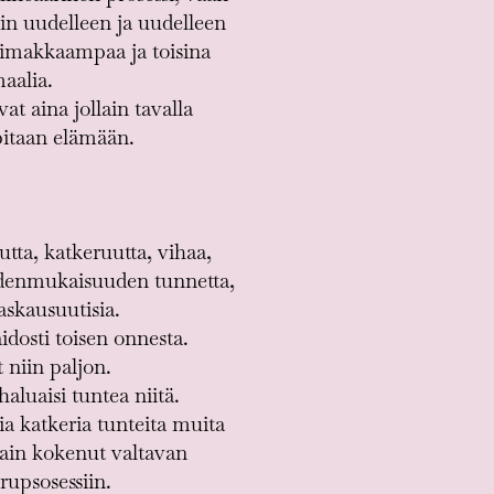
siin uudelleen ja uudelleen
 voimakkaampaa ja toisina
aalia.
t aina jollain tavalla
opitaan elämään.
tta, katkeruutta, vihaa,
eudenmukaisuuden tunnetta,
raskausuutisia.
aidosti toisen onnesta.
 niin paljon.
aluaisi tuntea niitä.
ia katkeria tunteita muita
 vain kokenut valtavan
rupsosessiin.