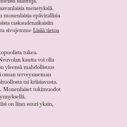
eissa sallittuja.
aavanlaisia menetyksiä.
n monenlaisia epävirallisia
isista raskaudenaikaisiin
uista sivujemme
Lisää tietoa
kopuolista tukea.
Neuvolan kautta voi olla
 on yleensä mahdollisuus
ksi oman terveysaseman
huollosta tai kriisiavusta.
sta. Monenlaiset tukimuodot
kynnyksellä.
si on liian suuri yksin,