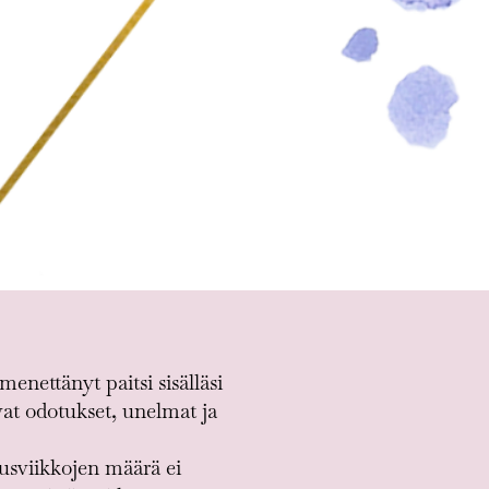
nettänyt paitsi sisälläsi
vat odotukset, unelmat ja
ausviikkojen määrä ei