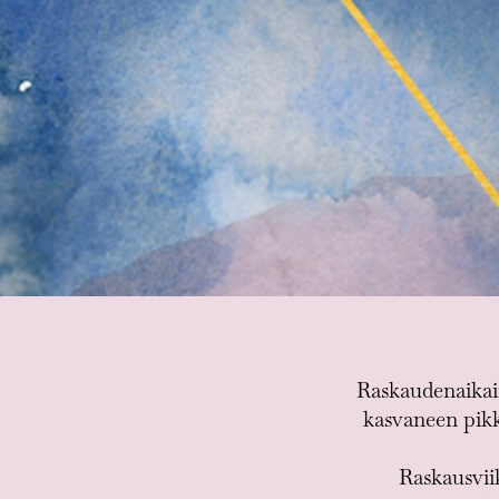
Raskaudenaikain
kasvaneen pikk
Raskausvii