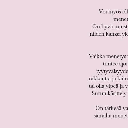
Voi myös oll
menety
On hyvä muistaa
niiden kanssa yk
Vaikka menetys v
tuntee ajoi
tyytyväisyyde
rakkautta ja kiito
tai olla ylpeä j
Surun käsittely
On tärkeää vas
samalta menety