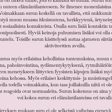
än on tärkeä tunne, jota ei kannata sivuuttaa. Surun teh
uuteen elämäntilanteeseen. Se ilmenee monenlaisina t
oimakkaan surun keskellä on tavallista, että nukkumin
ntyä muun muassa itkuisuutena, herkkyytenä, ärtyneisy
 sosiaalisista kontakteista. Osalla suru lisää kontaktin t
monipuolisesti. Hyviä keinoja puhumisen lisäksi voi olla
untelu. Toisille surun käsittelyssä auttaa ajatusten siir
aktiviteettien avulla.
untua myös erilaisina kehollisina tuntemuksina, muun
na, pahoinvointina, sydämentykytyksenä, rytmihäiriöi
en menetykseen liittyvien fyysisten kipujen lisäksi myö
iloina kehossa. Myös erilaiset keskittymis- ja muistiongel
 olla todella voimakkaita, kun taas joillakuilla niitä ei ol
at reagoida ovat normaaleita. Surun kokemus on aina yk
voi kokea surun eri elämäntilanteissa eri tavalla
yksen mukaan suru ei ole selkeissä vaiheissa etenevä l