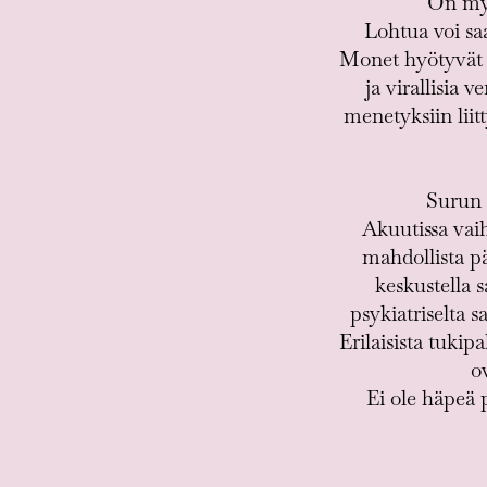
On myös
Lohtua voi sa
Monet hyötyvät ve
ja virallisia 
menetyksiin liit
Surun 
Akuutissa vaih
mahdollista pä
keskustella 
psykiatriselta s
Erilaisista tukip
o
Ei ole häpeä p