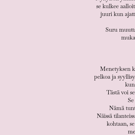
se kulkee aalloi
juuri kun ajat
Suru muuttaa
mukan
Menetyksen ko
pelkoa ja syylli
kun 
Tästä voi se
Se 
Nämä tunte
Näissä tilanteis
kohtaan, se
men