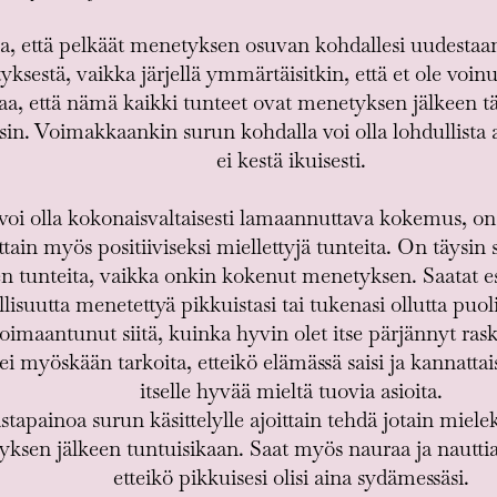
a, että pelkäät menetyksen osuvan kohdallesi uudestaan.
ksestä, vaikka järjellä ymmärtäisitkin, että et ole voinu
, että nämä kaikki tunteet ovat menetyksen jälkeen täy
sin. Voimakkaankin surun kohdalla voi olla lohdullista a
ei kestä ikuisesti.
oi olla kokonaisvaltaisesti lamaannuttava kokemus, on i
ttain myös positiiviseksi miellettyjä tunteita. On täysin s
n tunteita, vaikka onkin kokenut menetyksen. Saatat e
llisuutta menetettyä pikkuistasi tai tukenasi ollutta puol
a voimaantunut siitä, kuinka hyvin olet itse pärjännyt r
 ei myöskään tarkoita, etteikö elämässä saisi ja kannatt
itselle hyvää mieltä tuovia asioita.
tapainoa surun käsittelylle ajoittain tehdä jotain mielek
ksen jälkeen tuntuisikaan. Saat myös nauraa ja nauttia 
etteikö pikkuisesi olisi aina sydämessäsi.