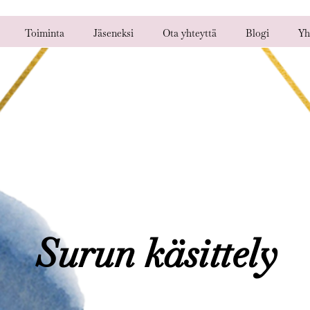
Toiminta
Jäseneksi
Ota yhteyttä
Blogi
Yh
Surun käsittely