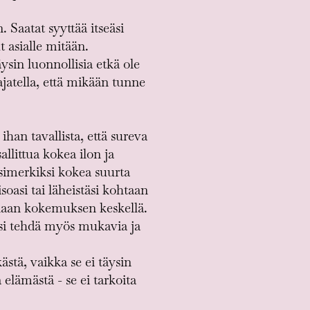
 Saatat syyttää itseäsi
t asialle mitään.
sin luonnollisia etkä ole
jatella, että mikään tunne
han tavallista, että sureva
allittua kokea ilon ja
simerkiksi kokea suurta
isoasi tai läheistäsi kohtaan
askaan kokemuksen keskellä.
aisi tehdä myös mukavia ja
ästä, vaikka se ei täysin
elämästä - se ei tarkoita