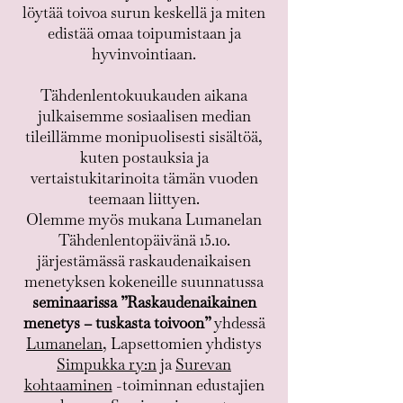
löytää toivoa surun keskellä ja miten
edistää omaa toipumistaan ja
hyvinvointiaan.
Tähdenlentokuukauden aikana
julkaisemme sosiaalisen median
tileillämme monipuolisesti sisältöä,
kuten postauksia ja
vertaistukitarinoita tämän vuoden
teemaan liittyen.
Olemme myös mukana Lumanelan
Tähdenlentopäivänä 15.10.
järjestämässä raskaudenaikaisen
menetyksen kokeneille suunnatussa
seminaarissa ”Raskaudenaikainen
menetys – tuskasta toivoon”
yhdessä
Lumanelan
, Lapsettomien yhdistys
Simpukka ry:n
ja
Surevan
kohtaaminen
-toiminnan edustajien