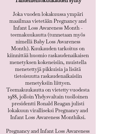
Tähdenlentokuukauden synty
Joka vuoden lokakuussa ympäri
maailmaa vietetään Pregnancy and
Infant Loss Awareness Month -
teemakuukautta (tunnetaan myös
nimellä Baby Loss Awareness
Month). Kuukauden tarkoitus on
kiinnittää huomio raskaudenaikaisen
menetyksen kokeneisiin, muistella
menetettyjä pikkuisia ja lisätä
tietoisuutta raskaudenaikaisiin
menetyksiin liittyen.
Teemakuukautta on vietetty vuodesta
1988, jolloin Yhdysvaltain tuolloinen
presidentti Ronald Reagan julisti
lokakuun viralliseksi Pregnancy and
Infant Loss Awareness Monthiksi.
Pregnancy and Infant Loss Awareness