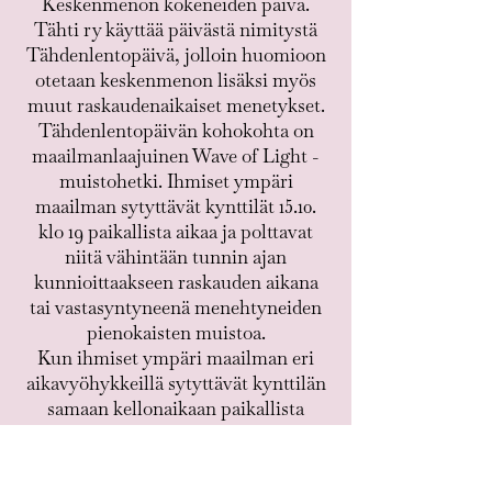
Keskenmenon kokeneiden päivä.
Tähti ry käyttää päivästä nimitystä
Tähdenlentopäivä, jolloin huomioon
otetaan keskenmenon lisäksi myös
muut raskaudenaikaiset menetykset.
Tähdenlentopäivän kohokohta on
maailmanlaajuinen Wave of Light -
muistohetki. Ihmiset ympäri
maailman sytyttävät kynttilät 15.10.
klo 19 paikallista aikaa ja polttavat
niitä vähintään tunnin ajan
kunnioittaakseen raskauden aikana
tai vastasyntyneenä menehtyneiden
pienokaisten muistoa.
Kun ihmiset ympäri maailman eri
aikavyöhykkeillä sytyttävät kynttilän
samaan kellonaikaan paikallista
aikaa, seurauksena on katkeamaton
valoaalto, joka pyyhkäisee ympäri
maailman raskaudenaikaisten