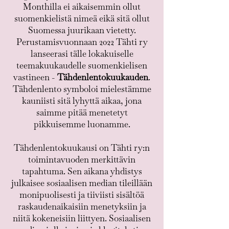
Monthilla ei aikaisemmin ollut
suomenkielistä nimeä eikä sitä ollut
Suomessa juurikaan vietetty.
Perustamisvuonnaan 2022 Tähti ry
lanseerasi tälle lokakuiselle
teemakuukaudelle suomenkielisen
vastineen -
Tähdenlentokuukauden
.
Tähdenlento symboloi mielestämme
kauniisti sitä lyhyttä aikaa, jona
saimme pitää menetetyt
pikkuisemme luonamme.
Tähdenlentokuukausi on Tähti ry:n
toimintavuoden merkittävin
tapahtuma. Sen aikana yhdistys
julkaisee sosiaalisen median tileillään
monipuolisesti ja tiiviisti sisältöä
raskaudenaikaisiin menetyksiin ja
niitä kokeneisiin liittyen. Sosiaalisen