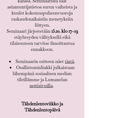
kanssa. Seminaarissa saat
asiantuntijatietoa surun vaiheista ja
kuulet kokemuspuheenvuoroja
raskaudenaikaisiin menetyksiin
liittyen.
Seminaari järjestetään
15.10. klo 17–19
etäyhteyden välityksellä eikä
tilaisuuteen tarvitse ilmoittautua
ennakkoon.
Seminaarin esitteen näet
tästä
.
Osallistumislinkki julkaistaan
lähempänä sosiaalisen median
tileillämme ja Lumanelan
nettisivuilla
.
Tähdenlentoviikko ja
Tähdenlentopäivä