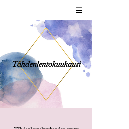
Tähdenlentokuukausi