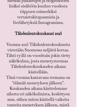
median julkaisujen ja blogitekstien
lisäksi sisältöön kuuluu vuodesta
riippuen esimerkiksi
vertaistukitapaamisia ja
livelähetyksiä Instagramissa.
Tähdenlentokuukausi 2025
Vuonna 2025 Tähdenlentokuukautta
vietetään Suomessa neljättä kertaa.
Tähti ry:llä on vuosittain jokin tietty
näkökulma, josta menetysteemaa
Tähdenlentokuukauden aikana
käsitellään.
Tänä vuonna kantavana teemana on
”elämää menetyksen jälkeen”.
Kuukauden aikana käsittelemme
aihetta eri näkökulmista, keskittyen
mm. siihen miten käsitellä vaikeita
tunteita menetyksen jälkeen, mistä