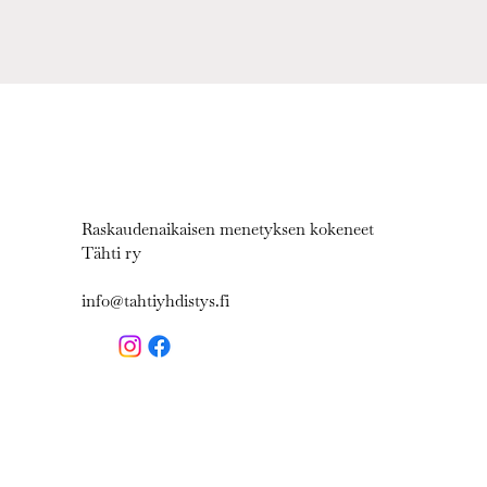
Raskaudenaikaisen menetyksen kokeneet
Tähti ry
info@tahtiyhdistys.fi