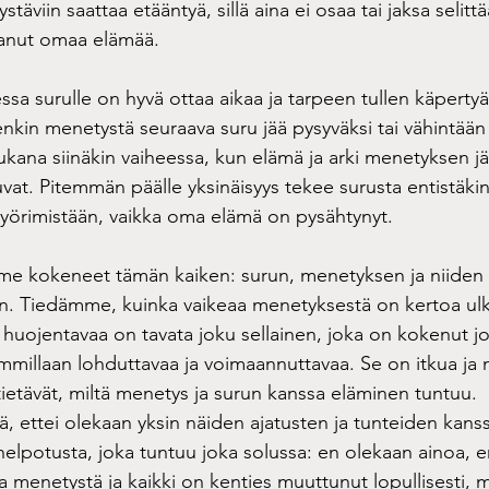
stäviin saattaa etääntyä, sillä aina ei osaa tai jaksa selittä
anut omaa elämää.
teatteriarvio
menetys monikkoraskaudessa
vertaistuki
essa surulle on hyvä ottaa aikaa ja tarpeen tullen käperty
enkin menetystä seuraava suru jää pysyväksi tai vähintään 
ukana siinäkin vaiheessa, kun elämä ja arki menetyksen j
uvat. Pitemmän päälle yksinäisyys tekee surusta entistäki
yörimistään, vaikka oma elämä on pysähtynyt.
mme kokeneet tämän kaiken: surun, menetyksen ja niiden
n. Tiedämme, kuinka vaikeaa menetyksestä on kertoa ulko
huojentavaa on tavata joku sellainen, joka on kokenut jo
immillaan lohduttavaa ja voimaannuttavaa. Se on itkua ja
tietävät, miltä menetys ja surun kanssa eläminen tuntuu. 
, ettei olekaan yksin näiden ajatusten ja tunteiden kanssa
helpotusta, joka tuntuu joka solussa: en olekaan ainoa, 
a menetystä ja kaikki on kenties muuttunut lopullisesti, 