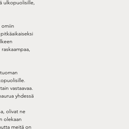
ä ulkopuolisille, 
Tähti ry:n toiminta
ä omiin 
pitkäaikaiseksi 
älkeen 
n raskaampaa, 
 tuoman 
puolisille. 
tain vastaavaa.
 naurua yhdessä 
, olivat ne 
en olekaan 
mutta meitä on 