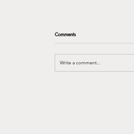
Comments
Write a comment...
Menetettyjen vanhempana voi
tuntea itsensä ulkopuoliseksi