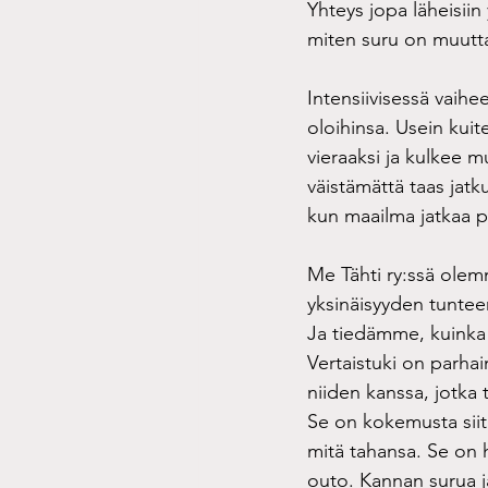
Yhteys jopa läheisiin y
miten suru on muutt
surutyö
Tähti ry:n tiimi
Intensiivisessä vaihe
oloihinsa. Usein kuit
vieraaksi ja kulkee m
teemapäivät
väistämättä taas jatk
kun maailma jatkaa p
Me Tähti ry:ssä ole
yksinäisyyden tuntee
Ja tiedämme, kuinka 
Vertaistuki on parha
niiden kanssa, jotka 
Se on kokemusta siitä
mitä tahansa. Se on 
outo. Kannan surua j