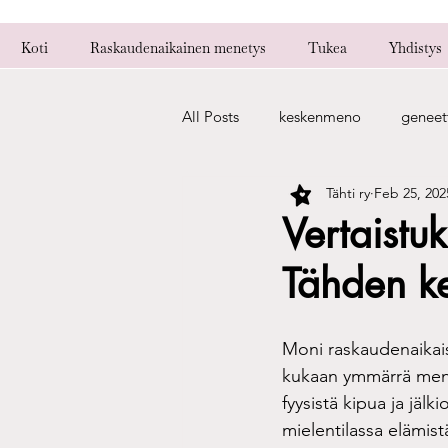
Koti
Raskaudenaikainen menetys
Tukea
Yhdistys
All Posts
keskenmeno
geneet
Tähti ry
Feb 25, 202
alkuraskauden keskenmeno
Vertaistu
Tähden ke
asiantuntijan puheenvuoro
v
Moni raskaudenaikais
toistuvat menetykset
harmaa
kukaan ymmärrä menet
fyysistä kipua ja jälk
mielentilassa elämis
elävän sisaruksen suru
lapsen