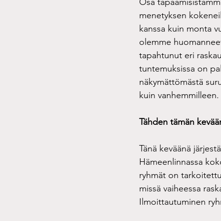
Osa tapaamisistamme 
menetyksen kokeneille
kanssa kuin monta vu
olemme huomanneet, 
tapahtunut eri raskau
tuntemuksissa on palj
näkymättömästä surust
kuin vanhemmilleen.
Tähden tämän kevään
Tänä keväänä järjestä
Hämeenlinnassa koko
ryhmät on tarkoitettu
missä vaiheessa rask
Ilmoittautuminen ryhm