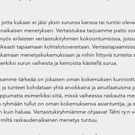
jotta kukaan ei jäisi yksin surunsa kanssa tai tuntisi olev
naikaisen menetyksen. Vertaistukea tarjoamme paitsi so
, myös erilaisten vertaistukiryhmien kokoontumisissa, joi
ikeasti tapaamaan kohtalotovereitaan. Vertaistapaamisi
kamaan menetyskokemuksiaan ja niihin liittyviä tunteita 
kiksi surun vaiheista ja keinoista käsitellä surua.
issamme tärkeää on jokaisen oman kokemuksen kunnioitt
a tunteet kohdataan yhtä arvokkaina ja ainutlaatuisina ja
ippumatta esimerkiksi siitä, missä vaiheessa raskautta m
 ryhmään tullut on oman kokemuksensa asiantuntija, ja s
n kuin haluaa. Vertaistukiryhmiämme ohjaavat Tähti ry:n ve
t, miltä raskaudenaikainen menetys tuntuu.