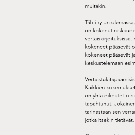
muitakin.
Tähti ry on olemassa, 
on kokenut raskaude
vertaiskirjoituksissa
kokeneet pääsevät o
kokeneet pääsevät ja
keskustelemaan esimer
Vertaistukitapaamis
Kaikkien kokemukset j
on yhtä oikeutettu ri
tapahtunut. Jokainen
tarinastaan sen verra
jotka itsekin tietävä