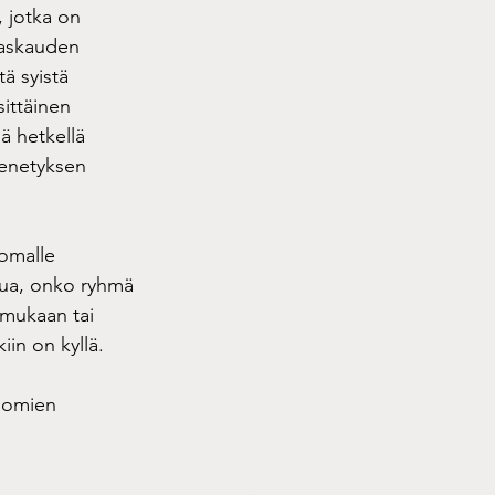
 jotka on 
raskauden 
ä syistä 
ittäinen 
ä hetkellä 
menetyksen 
omalle 
ttua, onko ryhmä 
 mukaan tai 
iin on kyllä. 
uomien 