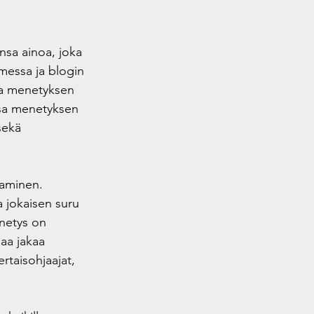
ansa ainoa, joka 
messa ja blogin 
ssa menetyksen 
ssa menetyksen 
sekä 
aminen. 
 jokaisen suru 
enetys on 
aa jakaa 
rtaisohjaajat, 