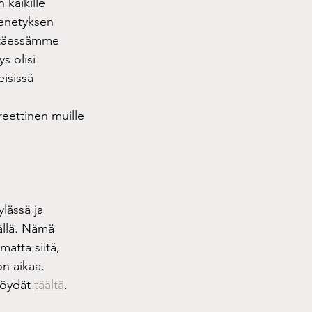
kaikille 
menetyksen 
stäessämme 
 olisi 
isissä 
reettinen muille 
lässä ja 
llä. Nämä 
atta siitä, 
n aikaa. 
löydät 
täältä
. 