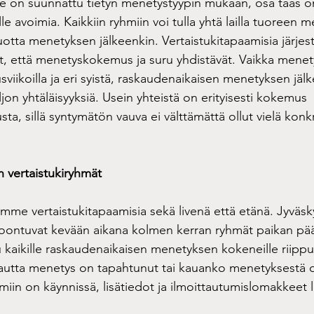
on suunnattu tietyn menetystyypin mukaan, osa taas on 
 avoimia. Kaikkiin ryhmiin voi tulla yhtä lailla tuoreen 
otta menetyksen jälkeenkin. Vertaistukitapaamisia järje
että menetyskokemus ja suru yhdistävät. Vaikka menetys
sviikoilla ja eri syistä, raskaudenaikaisen menetyksen jälke
on yhtäläisyyksiä. Usein yhteistä on erityisesti kokemus 
a, sillä syntymätön vauva ei välttämättä ollut vielä konk
 vertaistukiryhmät
mme vertaistukitapaamisia sekä livenä että etänä. Jyväsky
ontuvat kevään aikana kolmen kerran ryhmät paikan pää
 kaikille raskaudenaikaisen menetyksen kokeneille riippum
autta menetys on tapahtunut tai kauanko menetyksestä o
iin on käynnissä, lisätiedot ja ilmoittautumislomakkeet 