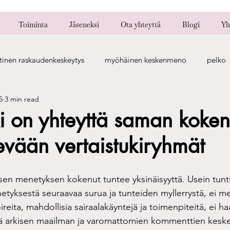
Toiminta
Jäseneksi
Ota yhteyttä
Blogi
Yh
tinen raskaudenkeskeytys
myöhäinen keskenmeno
pelko
5
3 min read
keskeytynyt keskenmeno
hyperemeesi
geneettinen raskau
ki on yhteyttä saman kokene
vään vertaistukiryhmät
ertaiskertomus
parisuhde
raskaus menetyksen jälkeen
en menetyksen kokenut tuntee yksinäisyyttä. Usein tuntu
 diagnoosi
läheisen kertomus
uusperhe
seksuaalisu
yksestä seuraavaa surua ja tunteiden myllerrystä, ei m
ioireita, mahdollisia sairaalakäyntejä ja toimenpiteitä, ei h
tä arkisen maailman ja varomattomien kommenttien keskel
 suru
vastasyntyneen menetys
hematooma
sekundä