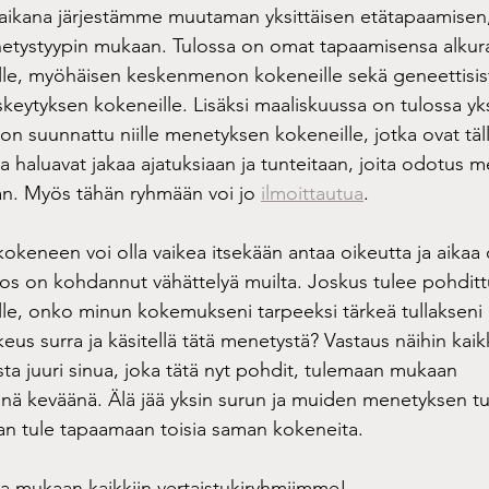
kana järjestämme muutaman yksittäisen etätapaamisen,
netystyypin mukaan. Tulossa on omat tapaamisensa alku
le, myöhäisen keskenmenon kokeneille sekä geneettisist
eytyksen kokeneille. Lisäksi maaliskuussa on tulossa yks
n suunnattu niille menetyksen kokeneille, jotka ovat täll
a haluavat jakaa ajatuksiaan ja tunteitaan, joita odotus 
an. Myös tähän ryhmään voi jo 
ilmoittautua
. 
keneen voi olla vaikea itsekään antaa oikeutta ja aikaa 
i jos on kohdannut vähättelyä muilta. Joskus tulee pohdi
ulle, onko minun kokemukseni tarpeeksi tärkeä tullakseni
eus surra ja käsitellä tätä menetystä? Vastaus näihin kaikk
a juuri sinua, joka tätä nyt pohdit, tulemaan mukaan 
änä keväänä. Älä jää yksin surun ja muiden menetyksen t
an tule tapaamaan toisia saman kokeneita.
a mukaan kaikkiin vertaistukiryhmiimme!