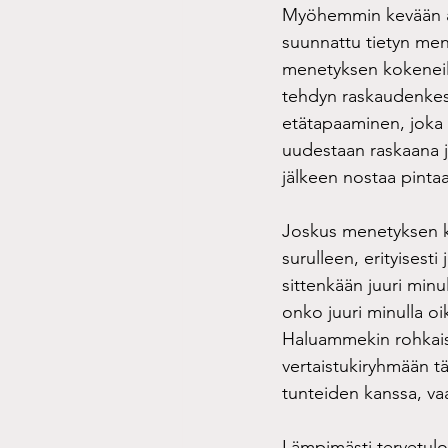
Myöhemmin kevään ai
suunnattu tietyn me
menetyksen kokeneil
tehdyn raskaudenkesk
etätapaaminen, joka o
uudestaan raskaana j
jälkeen nostaa pinta
Joskus menetyksen ko
surulleen, erityisest
sittenkään juuri min
onko juuri minulla oik
Haluammekin rohkaist
vertaistukiryhmään t
tunteiden kanssa, va
Lämpimästi tervetulo