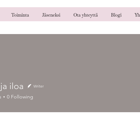
Toiminta
Jäseneksi
Ota yhteyttä
Blogi
Yh
ja iloa
Writer
loa
s
0
Following