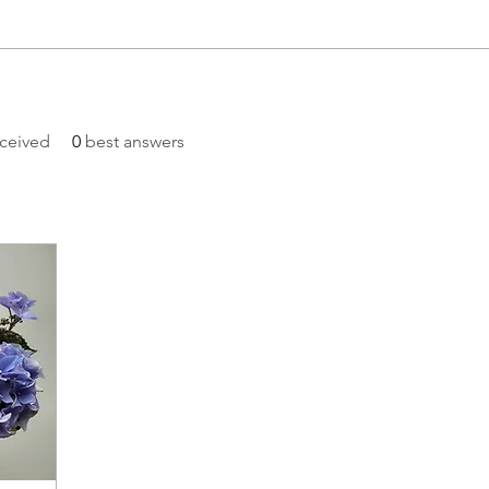
ceived
0
best answers