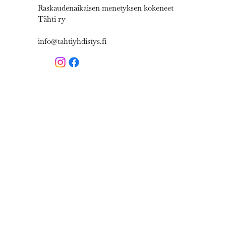
Raskaudenaikaisen menetyksen kokeneet
Tähti ry
info@tahtiyhdistys.fi