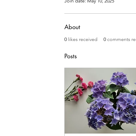
Join date: May 10, 2025
About
0
likes received
0
comments re
Posts