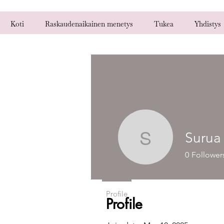
Koti
Raskaudenaikainen menetys
Tukea
Yhdistys
Surua 
Surua ja i
0
Follower
Profile
Profile