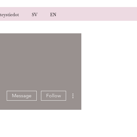
teystiedot
SV
EN
More actions
Message
Follow