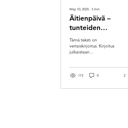
May 10, 2025
∙
3
min
Äitienpäivä –
tunteiden
vuoristorataa
Tämä teksti on
vertaiskirjoitus. Kirjoitus
julkaistaan
poikkeuksellisesti
nimimerkillä. Äitienpäivä.
Miten paljon vaikeita
tunteita...
173
0
2