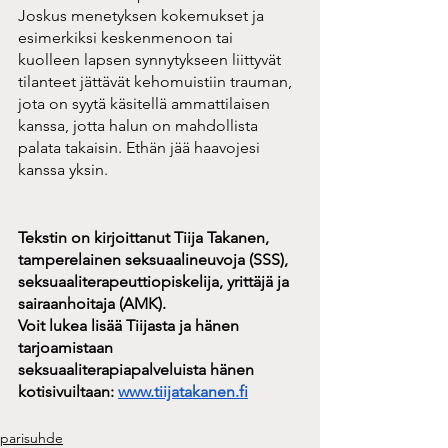
Joskus menetyksen kokemukset ja 
esimerkiksi keskenmenoon tai 
kuolleen lapsen synnytykseen liittyvät 
tilanteet jättävät kehomuistiin trauman, 
jota on syytä käsitellä ammattilaisen 
kanssa, jotta halun on mahdollista 
palata takaisin. Ethän jää haavojesi 
kanssa yksin.
Tekstin on kirjoittanut Tiija Takanen, 
tamperelainen seksuaalineuvoja (SSS),  
seksuaaliterapeuttiopiskelija, yrittäjä ja 
sairaanhoitaja (AMK). 
Voit lukea lisää Tiijasta ja hänen 
tarjoamistaan 
seksuaaliterapiapalveluista hänen 
kotisivuiltaan: 
www.tiijatakanen.fi
parisuhde