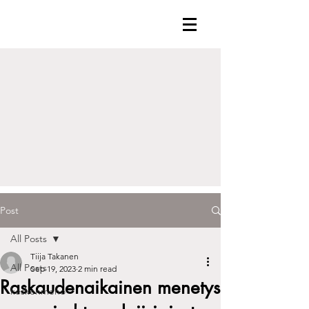
Post
All Posts
Tiija Takanen
All Posts
Sep 19, 2023
2 min read
Raskaudenaikainen menetys
keskenmeno