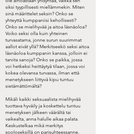
ole ainoastaan yhdyntää, vaikka sen 
siksi tyypillisesti miellämmekin. Miten 
sinä määrittelet seksin? Onko se 
yhteyttä kumppaniisi kehollisesti? 
Onko se mielihyvää ja aitoa läsnäoloa? 
Voiko seksi olla kuin yhteinen 
turvasatama, jonne surun suurimmat 
aallot eivät yllä? Merkitseekö seksi aitoa 
läsnäoloa kumppanin kanssa, jolloin ei 
tarvita sanoja? Onko se paikka, jossa 
voi hetkeksi heittäytyä tilaan, jossa voi 
kokea olevansa turvassa, ilman että 
menetykseen liittyvä kipu tuntuu 
sietämättömältä? 
Mikäli kaikki seksuaalista mielihyvää 
tuottava hyväily ja koskettelu tuntuu 
menetyksen jälkeen väärältä tai 
vaikealta, anna halulle aikaa palata. 
Keskustelkaa mikä merkitys 
sooloseksillä on parisuhteessanne. 