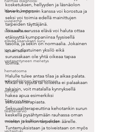
harmaa diagnoosi
kosketuksen, hellyyden ja läsnäolon 
läheisen kertomus
tarve kumppanin kanssa voi korostua ja 
seksi voi toimia edellä mainittujen 
uusperhe
tarpeiden täyttäjänä. 
Toisaalta surussa elävä voi haluta ottaa 
seksuaalisuus
etäisyyttä kumppaniinsa fyysisellä 
elävän sisaruksen suru
tasolla, ja sekin on normaalia. Jokainen 
on ainutlaatuinen yksilö eikä 
lapsen suru
surussakaan ole yhtä oikeaa tapaa 
vastasyntyneen menetys
toimia. 
hematooma
Halulle tulee antaa tilaa ja aikaa palata. 
sekundäärinen lapsettomuus
Mikäli se syystä tai toisesta ei palaakaan 
takaisin, voit matalalla kynnyksellä 
surutyö
hakea apua esimerkiksi 
Tähti ry:n tiimi
seksuaaliterapiasta. 
Seksuaaliterapeuttina kehotankin surun 
teatteriarvio
keskellä pysähtymään rauhassa oman 
menetys monikkoraskaudessa
mielen ja kehon tarpeiden äärelle. 
Tuntemuksistaan ja toiveistaan on myös 
vertaistuki