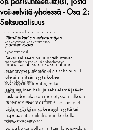
on parisuhteen kriisi, josta
geneettinen raskaudenkeskeytys
voi selvitä yhdessä - Osa 2:
myöhäinen keskenmeno
Seksuaalisuus
pelko
alkuraskauden keskenmeno
Tämä teksti on asiantuntijan 
keskeytynyt keskenmeno
puheenvuoro.
hyperemeesi
Seksuaaliseen haluun vaikuttavat 
geneettinen raskaudenkeskeytys
monet asiat, kuten kokemamme 
menetykset, elämänkriisit sekä suru. Ei 
asiantuntijan puheenvuoro
ole siis mitään syytä kokea 
vertaiskertomus
syyllisyydentunnetta, mikäli 
seksuaalinen halu ja seksielämä jäävät 
parisuhde
raskaudenaikaisen menetyksen jälkeen 
raskaus menetyksen jälkeen
parisuhteessa taka-alalle. Toisaalta ei 
pidä myöskään kokea syyllisyyttä tai 
heikko kohdunkaula
häpeää siitä, mikäli surun keskellä 
toistuvat menetykset
haluaa seksiä. 
Surua kokeneella nimittäin läheisyyden, 