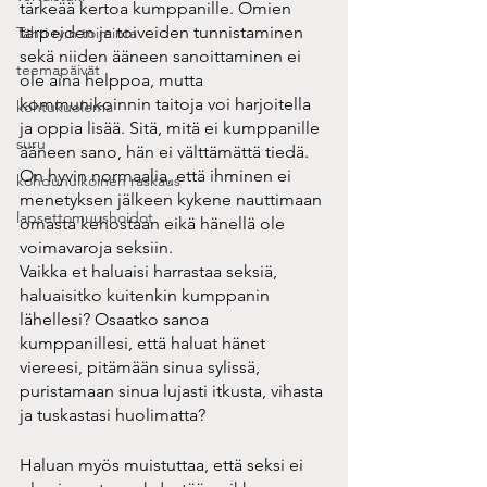
tärkeää kertoa kumppanille. Omien 
tarpeiden ja toiveiden tunnistaminen 
Tähti ry:n toiminta
sekä niiden ääneen sanoittaminen ei 
teemapäivät
ole aina helppoa, mutta 
kommunikoinnin taitoja voi harjoitella 
kohtukuolema
ja oppia lisää. Sitä, mitä ei kumppanille 
suru
ääneen sano, hän ei välttämättä tiedä. 
On hyvin normaalia, että ihminen ei 
kohdunulkoinen raskaus
menetyksen jälkeen kykene nauttimaan 
lapsettomuushoidot
omasta kehostaan eikä hänellä ole 
voimavaroja seksiin. 
Vaikka et haluaisi harrastaa seksiä, 
haluaisitko kuitenkin kumppanin 
lähellesi? Osaatko sanoa 
kumppanillesi, että haluat hänet 
viereesi, pitämään sinua sylissä, 
puristamaan sinua lujasti itkusta, vihasta 
ja tuskastasi huolimatta?
Haluan myös muistuttaa, että seksi ei 