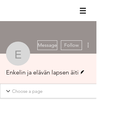
More actions
Message
Follow
Enkelin ja elävän lapsen 
Writer
Enkelin ja elävän lapsen äiti