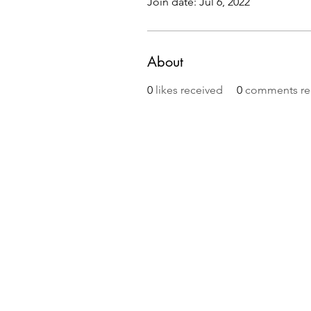
Join date: Jul 6, 2022
About
0
likes received
0
comments re