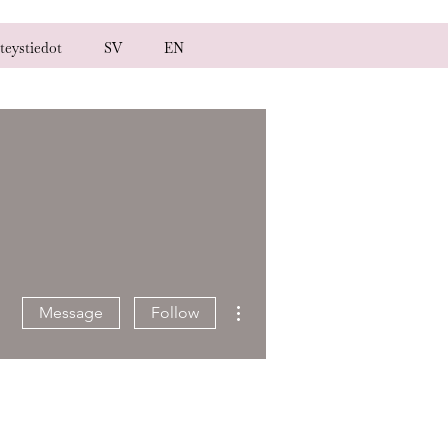
teystiedot
SV
EN
More actions
Message
Follow