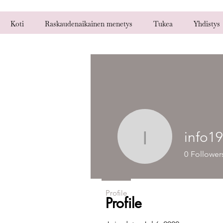
Koti
Raskaudenaikainen menetys
Tukea
Yhdistys
info1
info1950
0
Follower
Profile
Profile