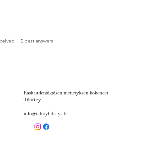
ceived
0
best answers
Raskaudenaikaisen menetyksen kokeneet
Tähti ry
info@tahtiyhdistys.fi