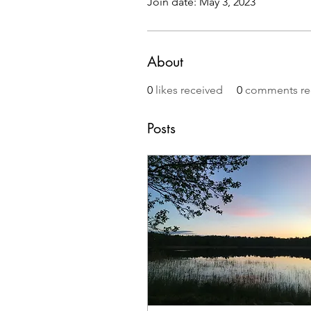
Join date: May 3, 2023
About
0
likes received
0
comments re
Posts