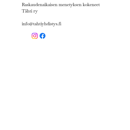
Raskaudenaikaisen menetyksen kokeneet
Tähti ry
info@tahtiyhdistys.fi