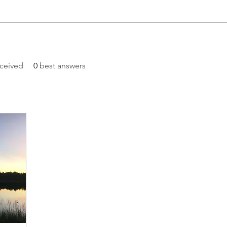
ceived
0
best answers