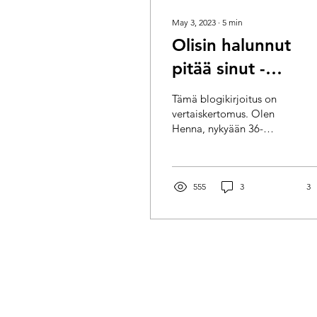
May 3, 2023
∙
5
min
Olisin halunnut
pitää sinut -
bonusvanhempie
Tämä blogikirjoitus on
toistuva suru
vertaiskertomus. Olen
Henna, nykyään 36-
vuotias nainen, äiti ja
puoliso. Olen myös
bonusvanhempi. Kerron
tarinani...
555
3
3