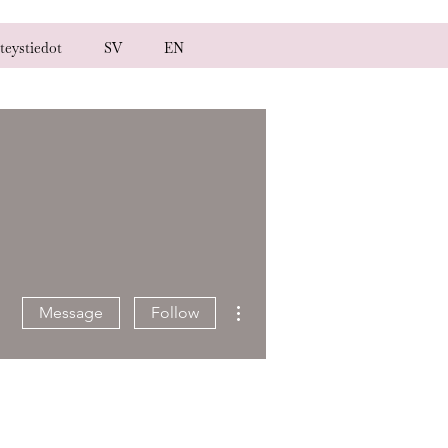
teystiedot
SV
EN
More actions
Message
Follow