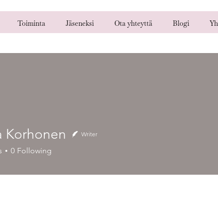
Toiminta
Jäseneksi
Ota yhteyttä
Blogi
Yh
 Korhonen
Writer
rhonen
s
0
Following