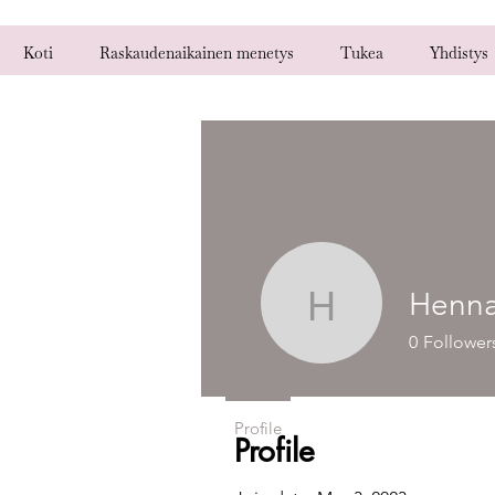
Koti
Raskaudenaikainen menetys
Tukea
Yhdistys
Henna
Henna Ko
0
Follower
Profile
Profile