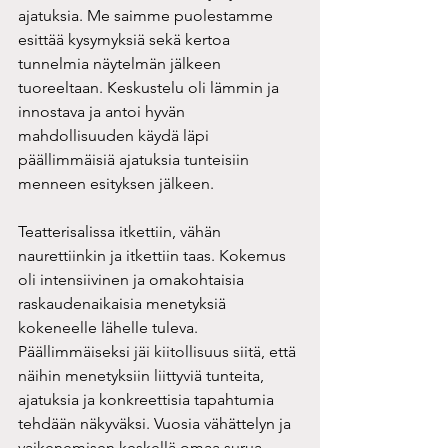
ajatuksia. Me saimme puolestamme 
esittää kysymyksiä sekä kertoa 
tunnelmia näytelmän jälkeen 
tuoreeltaan. Keskustelu oli lämmin ja 
innostava ja antoi hyvän 
mahdollisuuden käydä läpi 
päällimmäisiä ajatuksia tunteisiin 
menneen esityksen jälkeen.
Teatterisalissa itkettiin, vähän 
naurettiinkin ja itkettiin taas. Kokemus 
oli intensiivinen ja omakohtaisia 
raskaudenaikaisia menetyksiä 
kokeneelle lähelle tuleva. 
Päällimmäiseksi jäi kiitollisuus siitä, että 
näihin menetyksiin liittyviä tunteita, 
ajatuksia ja konkreettisia tapahtumia 
tehdään näkyväksi. Vuosia vähättelyn ja 
vaikenemisen keskellä omaa surua 