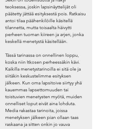
teoksessa, joskin lapsinäyttelijät oli 
päätetty jättää esityksestä pois. Ratkaisu 
antoi tilaa päähenkilöille käsitellä 
tilannetta, mutta toisaalta häivytti 
perheen tuoman kiireen ja arjen, jonka 
keskellä menetystä käsitellään.
Tässä tarinassa on onnellinen loppu, 
koska niin Itkosen perheessäkin kävi. 
Kaikilla menetystarinoilla ei sitä ole ja 
siitäkin keskustelimme esityksen 
jälkeen. Kun oma lapsitoive siirtyy yhä 
kauemmas lapsettomuuden tai 
toistuvien menetysten myötä, muiden 
onnelliset loput eivät aina lohduta. 
Media rakastaa tarinoita, joissa 
menetyksen jälkeen pian ollaan taas 
raskaana ja sitten onkin jo vauva 