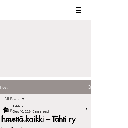
Post
All Posts
Tähti ry
All Posts
Dec 10, 2024
3 min read
Ihmettä kaikki – Tähti ry
keskenmeno