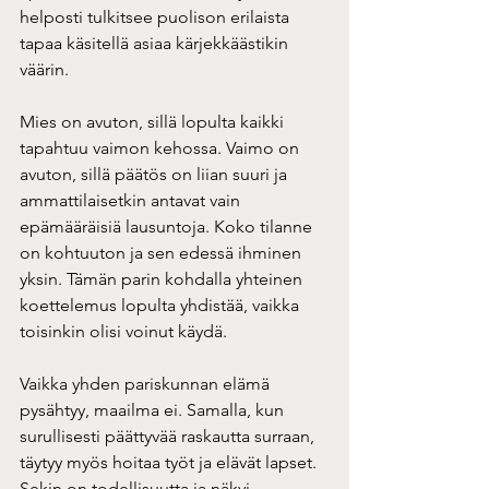
helposti tulkitsee puolison erilaista 
tapaa käsitellä asiaa kärjekkäästikin 
väärin.
Mies on avuton, sillä lopulta kaikki 
tapahtuu vaimon kehossa. Vaimo on 
avuton, sillä päätös on liian suuri ja 
ammattilaisetkin antavat vain 
epämääräisiä lausuntoja. Koko tilanne 
on kohtuuton ja sen edessä ihminen 
yksin. Tämän parin kohdalla yhteinen 
koettelemus lopulta yhdistää, vaikka 
toisinkin olisi voinut käydä.
Vaikka yhden pariskunnan elämä 
pysähtyy, maailma ei. Samalla, kun 
surullisesti päättyvää raskautta surraan, 
täytyy myös hoitaa työt ja elävät lapset. 
Sekin on todellisuutta ja näkyi 