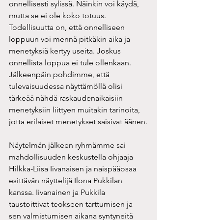
onnellisesti sylissä. Näinkin voi käydä, 
mutta se ei ole koko totuus. 
Todellisuutta on, että onnelliseen 
loppuun voi mennä pitkäkin aika ja 
menetyksiä kertyy useita. Joskus 
onnellista loppua ei tule ollenkaan. 
Jälkeenpäin pohdimme, että 
tulevaisuudessa näyttämöllä olisi 
tärkeää nähdä raskaudenaikaisiin 
menetyksiin liittyen muitakin tarinoita, 
jotta erilaiset menetykset saisivat äänen.
Näytelmän jälkeen ryhmämme sai 
mahdollisuuden keskustella ohjaaja 
Hilkka-Liisa Iivanaisen ja naispääosaa 
esittävän näyttelijä Ilona Pukkilan 
kanssa. Iivanainen ja Pukkila 
taustoittivat teokseen tarttumisen ja 
sen valmistumisen aikana syntyneitä 