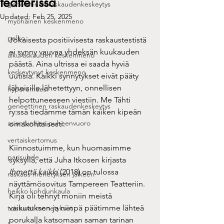
teatterissa
geneettinen raskaudenkeskeytys
Updated:
Feb 25, 2025
myöhäinen keskenmeno
pelko
Jokaisesta positiivisesta raskaustestistä 
ei synny vauvaa yhdeksän kuukauden 
alkuraskauden keskenmeno
päästä. Aina ultrissa ei saada hyviä 
keskeytynyt keskenmeno
uutisia. Kaikki synnytykset eivät pääty 
läheisille lähetettyyn, onnellisen 
hyperemeesi
helpottuneeseen viestiin. Me Tähti 
geneettinen raskaudenkeskeytys
ry:ssä tiedämme tämän kaiken kipeän 
asiantuntijan puheenvuoro
omakohtaisesti.
vertaiskertomus
Kiinnostuimme, kun huomasimme 
parisuhde
syksyllä, että Juha Itkosen kirjasta 
Ihmettä kaikki
 (2018) on tulossa 
raskaus menetyksen jälkeen
näyttämösovitus Tampereen Teatteriin. 
heikko kohdunkaula
Kirja oli tehnyt moniin meistä 
vaikutuksen ja niinpä päätimme lähteä 
toistuvat menetykset
porukalla katsomaan saman tarinan 