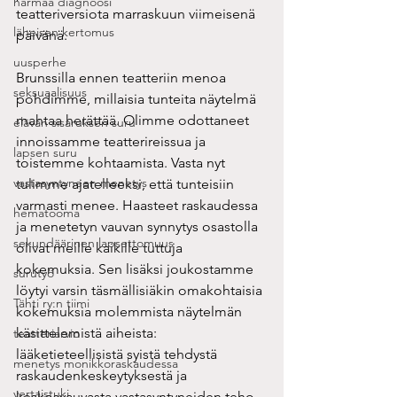
harmaa diagnoosi
teatteriversiota marraskuun viimeisenä 
läheisen kertomus
päivänä.
uusperhe
Brunssilla ennen teatteriin menoa 
seksuaalisuus
pohdimme, millaisia tunteita näytelmä 
mahtaa herättää. Olimme odottaneet 
elävän sisaruksen suru
innoissamme teatterireissua ja 
lapsen suru
toistemme kohtaamista. Vasta nyt 
vastasyntyneen menetys
tulimme ajatelleeksi, että tunteisiin 
varmasti menee. Haasteet raskaudessa 
hematooma
ja menetetyn vauvan synnytys osastolla 
sekundäärinen lapsettomuus
olivat meille kaikille tuttuja 
kokemuksia. Sen lisäksi joukostamme 
surutyö
löytyi varsin täsmällisiäkin omakohtaisia 
Tähti ry:n tiimi
kokemuksia molemmista näytelmän 
käsittelemistä aiheista: 
teatteriarvio
lääketieteellisistä syistä tehdystä 
menetys monikkoraskaudessa
raskaudenkeskeytyksestä ja 
vertaistuki
keskosvauvasta vastasyntyneiden teho-