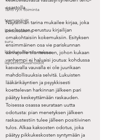
osastolla.
Tähti ry:n toiminta
teemapäivät
Näytelmän tarina mukailee kirjaa, joka 
puolestaan perustuu kirjailijan 
kohtukuolema
omakohtaisiin kokemuksiin. Esityksen 
suru
ensimmäinen osa vie pariskunnan 
kohdunulkoinen raskaus
äärirajoille tilanteeseen, johon kukaan 
vanhempi ei haluaisi joutua: kohdussa 
lapsettomuushoidot
kasvavalla vauvalla ei ole juurikaan 
mahdollisuuksia selvitä. Lukuisten 
lääkärikäyntien ja psyykkisesti 
koettelevan harkinnan jälkeen pari 
päätyy keskeyttämään raskauden. 
Toisessa osassa seurataan uutta 
odotusta: pian menetyksen jälkeen 
raskaustestiin tulee jälleen positiivinen 
tulos. Alkaa kaksosten odotus, joka 
päätyy pikkukeskosten syntymään ja 