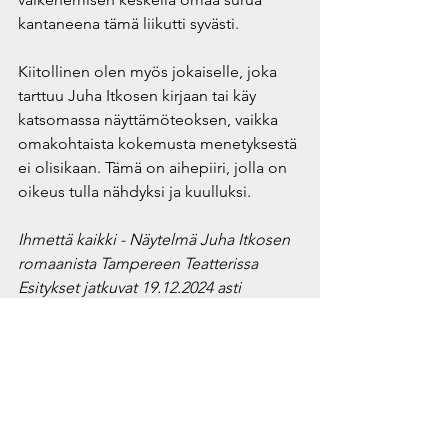
kantaneena tämä liikutti syvästi.
Kiitollinen olen myös jokaiselle, joka 
tarttuu Juha Itkosen kirjaan tai käy 
katsomassa näyttämöteoksen, vaikka 
omakohtaista kokemusta menetyksestä 
ei olisikaan. Tämä on aihepiiri, jolla on 
oikeus tulla nähdyksi ja kuulluksi.
Ihmettä kaikki - Näytelmä Juha Itkosen 
romaanista Tampereen Teatterissa
Esitykset jatkuvat 19.12.2024 asti
Ohjaus ja näyttämösovitus: Hilkka-Liisa 
Iivanainen
Rooleissa: Ilona Pukkila, Toni Harjajärvi, 
Mari Turunen, Katriina Lilienkampf, 
Matti Hakulinen
Näytelmän kesto: 2,5h (sisältää väliajan)