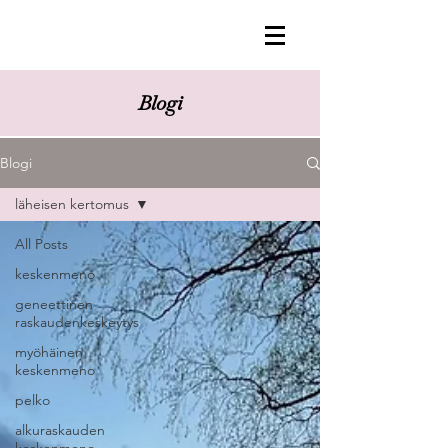
Blogi
Blogi
läheisen kertomus
All Posts
keskenmeno
geneettinen
raskaudenkeskeytys
myöhäinen
keskenmeno
pelko
alkuraskauden