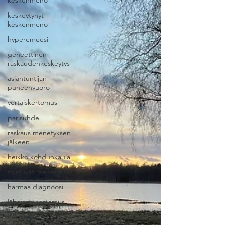
keskenmeno
keskeytynyt
keskenmeno
hyperemeesi
geneettinen
raskaudenkeskeytys
asiantuntijan
puheenvuoro
vertaiskertomus
parisuhde
raskaus menetyksen
jälkeen
heikko kohdunkaula
toistuvat menetykset
harmaa diagnoosi
läheisen kertomus
uusperhe