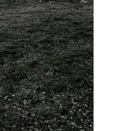
seksuaalisuus
elävän sisaruksen
suru
lapsen suru
vastasyntyneen
menetys
hematooma
sekundäärinen
lapsettomuus
surutyö
Tähti ry:n tiimi
teatteriarvio
menetys
monikkoraskaudessa
vertaistuki
Tähti ry:n toiminta
teemapäivät