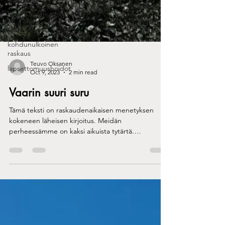
kohtukuolema
suru
kohdunulkoinen
raskaus
lapsettomuushoidot
Teuvo Oksanen
Oct 9, 2023
2 min read
Vaarin suuri suru
Tämä teksti on raskaudenaikaisen menetyksen
kokeneen läheisen kirjoitus. Meidän
perheessämme on kaksi aikuista tytärtä.
Vanhemmalla...